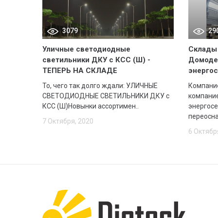
3079
29
Уличные светодиодные
Склады 
светильники ДКУ с КСС (Ш) -
Домоде
ТЕПЕРЬ НА СКЛАДЕ
энергос
То, чего так долго ждали: УЛИЧНЫЕ
Компание
СВЕТОДИОДНЫЕ СВЕТИЛЬНИКИ ДКУ с
компани
КСС (Ш)Новынки ассортимен..
энергосе
переосна
7 Октября, 2020
6 Октябр