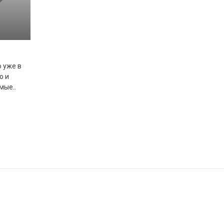
 уже в
о и
мые..