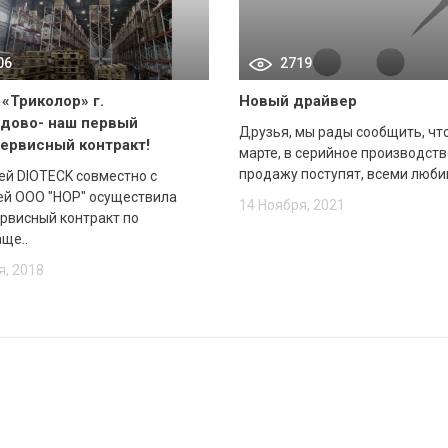
06
2719
«Триколор» г.
Новый драйвер
дово- наш первый
Друзья, мы рады сообщить, что
ервисный контракт!
марте, в серийное производств
продажу поступят, всеми люби
й DIOTECK совместно с
ей ООО "НОР" осуществила
14 Ноября, 2021
рвисный контракт по
ще..
я, 2018