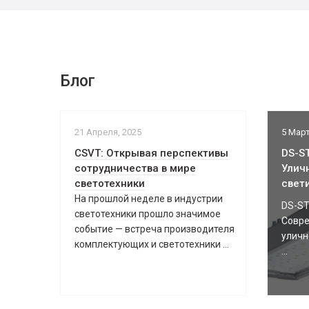
Блог
21 Апреля, 2025
5 Март
CSVT: Открывая перспективы
DS-ST
сотрудничества в мире
Улич
светотехники
свет
На прошлой неделе в индустрии
DS-ST
светотехники прошло значимое
Совре
событие — встреча производителя
уличн
комплектующих и светотехники ...
...