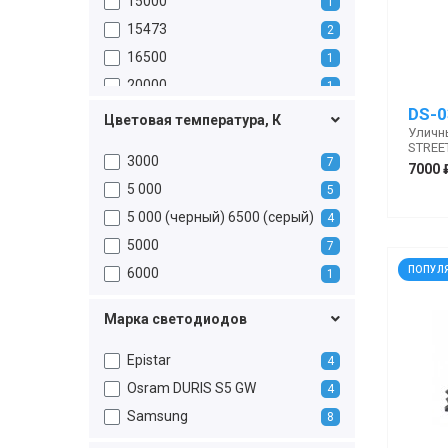
15000
1
60
1
15473
2
70
3
16500
1
99
2
20000
1
DS-0
22000
1
Цветовая температура, К
Уличн
33000
1
STREET
3000
7
4080
7000 
1
5 000
5
44000
1
5 000 (черный) 6500 (серый)
4
4800
1
5000
7
5050
1
ПОПУЛ
6000
1
6000
1
7670
2
Марка светодиодов
8160
2
Epistar
4
Osram DURIS S5 GW
4
Samsung
8