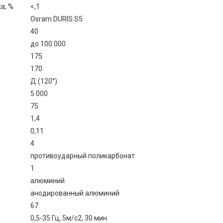
а, %
<,1
Osram DURIS S5
40
до 100 000
175
170
Д (120°)
5 000
75
1,4
0,11
4
противоударный поликарбонат
1
алюминий
анодированный алюминий
67
0,5-35 Гц, 5м/с2, 30 мин