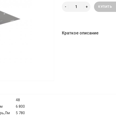
КУПИТЬ
Краткое описание
48
Лм
6 800
ерь,Лм
5 780