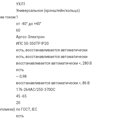
УХЛ1
Универсальное (кронштейн/кольцо)
им током
1
от -40° до +40°
60
Аргос-Электрон
ИПС 50-350ТP IP20
есть, восстанавливается автоматически
есть, восстанавливается автоматически
восстанавливается автоматически <, 280 В
есть
~ 0,98
восстанавливается автоматически.<, 86 В
176-264AC/250-370DC
45 -65
20
опомехи)
по ГОСТ, IEC
есть